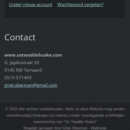
Creëer nieuw account
Wachtwoord vergeten?
Contact
www.ustwaddehuske.com
G. Japiksstraat 30
9145 RW Ternaard
0519 571409
griet.ob
erman@gm
ail.com
© 2015 Alle rechten voorbehouden. Niets uit deze Website mag worden
verveelvoudigd,fotokopie,via internet,zonder voorafgaande schriftelijke
toestemming van "Us Twadde Huske"
Mogelijk gemaakt door Griet Oberman - Webnode